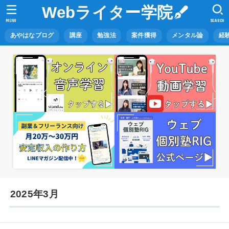
Webライター学院
MENU
SEARCH
あやはなブログ
講座
勉強法
案件獲得
メンタル論
経
2025年3月